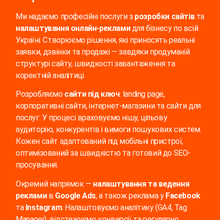
Ми надаємо професійні послуги з
розробки сайтів
та
налаштування онлайн-реклами
для бізнесу по всій
Україні. Створюємо рішення, які приносять реальні
заявки, дзвінки та продажі — завдяки продуманій
структурі сайту, швидкості завантаження та
коректній аналітиці.
Розробляємо
сайти під ключ
: landing page,
корпоративні сайти, інтернет-магазини та сайти для
послуг. У процесі враховуємо нішу, цільову
аудиторію, конкурентів і вимоги пошукових систем.
Кожен сайт адаптований під мобільні пристрої,
оптимізований за швидкістю та готовий до SEO-
просування.
Окремий напрямок —
налаштування та ведення
реклами
в
Google Ads
, а також реклама у
Facebook
та
Instagram
. Налаштовуємо аналітику (GA4, Tag
Manager), відстежуємо конверсії та регулярно