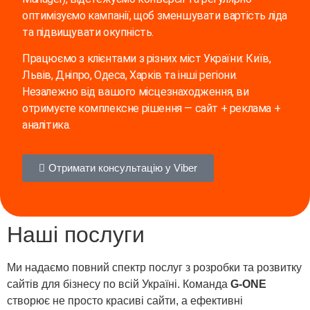
оптимізуємо кампанії, щоб зменшувати вартість ліда
та підвищувати окупність.
Працюємо з клієнтами з різних міст України: Київ,
Львів, Дніпро, Одеса, Харків та інші регіони.
Незалежно від вашого місцезнаходження, ви
отримуєте комплексне рішення — сайт + реклама +
аналітика.
Отримати консультацію у Viber
Наші
послуги
Ми надаємо повний спектр послуг з розробки та розвитку
сайтів для бізнесу по всій Україні. Команда
G-ONE
створює не просто красиві сайти, а ефективні