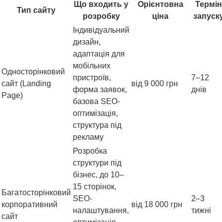
Що входить у
Орієнтовна
Термін
Тип сайту
розробку
ціна
запуск
Індивідуальний
дизайн,
адаптація для
мобільних
Односторінковий
пристроїв,
7–12
сайт (Landing
від 9 000 грн
форма заявок,
днів
Page)
базова SEO-
оптимізація,
структура під
рекламу
Розробка
структури під
бізнес, до 10–
15 сторінок,
Багатосторінковий
SEO-
2–3
корпоративний
від 18 000 грн
налаштування,
тижні
сайт