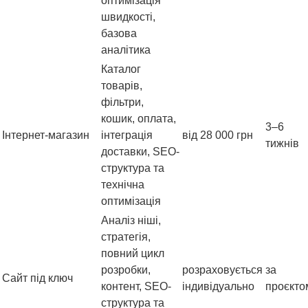
оптимізація
швидкості,
базова
аналітика
Каталог
товарів,
фільтри,
кошик, оплата,
3–6
Інтернет-магазин
інтеграція
від 28 000 грн
тижнів
доставки, SEO-
структура та
технічна
оптимізація
Аналіз ніші,
стратегія,
повний цикл
розробки,
розраховується
за
Сайт під ключ
контент, SEO-
індивідуально
проєкто
структура та