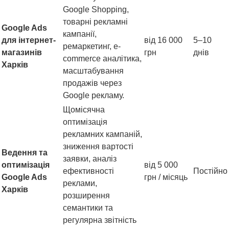
Google Shopping,
товарні рекламні
Google Ads
кампанії,
для інтернет-
від 16 000
5–10
ремаркетинг, e-
магазинів
грн
днів
commerce аналітика,
Харків
масштабування
продажів через
Google рекламу.
Щомісячна
оптимізація
рекламних кампаній,
зниження вартості
Ведення та
заявки, аналіз
оптимізація
від 5 000
ефективності
Постійно
Google Ads
грн / місяць
реклами,
Харків
розширення
семантики та
регулярна звітність