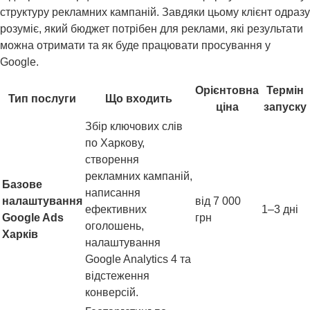
структуру рекламних кампаній. Завдяки цьому клієнт одразу
розуміє, який бюджет потрібен для реклами, які результати
можна отримати та як буде працювати просування у
Google.
Орієнтовна
Термін
Тип послуги
Що входить
ціна
запуску
Збір ключових слів
по Харкову,
створення
рекламних кампаній,
Базове
написання
налаштування
від 7 000
ефективних
1–3 дні
Google Ads
грн
оголошень,
Харків
налаштування
Google Analytics 4 та
відстеження
конверсій.