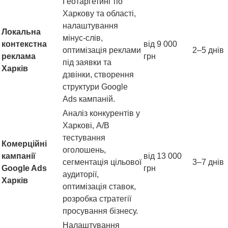
Геотаргетинг по
Харкову та області,
налаштування
Локальна
мінус-слів,
контекстна
від 9 000
оптимізація реклами
2–5 днів
реклама
грн
під заявки та
Харків
дзвінки, створення
структури Google
Ads кампаній.
Аналіз конкурентів у
Харкові, A/B
тестування
Комерційні
оголошень,
кампанії
від 13 000
сегментація цільової
3–7 днів
Google Ads
грн
аудиторії,
Харків
оптимізація ставок,
розробка стратегії
просування бізнесу.
Налаштування